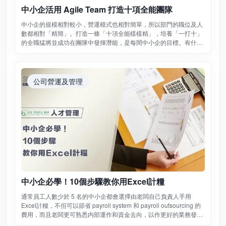
中小企活用 Agile Team 打造十項全能團隊
中小企的規模相對較小，營運模式也相對簡單，所以部門的職位及人
數都相對「精簡」。打造一條「十項全能樣樣精」，培養「一打十」
的全職猛將並成功在團隊中發揮潛能，是每間中小企的目標。有什麽
方法可以增強人力資源的彈性，又可以配合公司營運發展的Agile
Team人力需求？
公司營運及管理
中小企必學！10個步驟教你用Excel計糧
通常員工人數少於 5 名的中小企都會選擇由老闆自己負責人手用
Excel計糧，不但可以節省 payroll system 和 payroll outsourcing 的
費用，而且老闆更可熟悉内部運作和資金去向，以作更好的業務發展
和人手安排計劃。